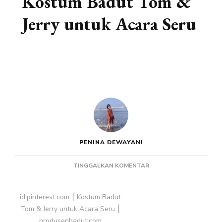
Kostum Badut Tom &
Jerry untuk Acara Seru
PENINA DEWAYANI
PADA
TINGGALKAN KOMENTAR
KOSTUM
BADUT
TOM
id.pinterest.com ⎮ Kostum Badut
&
Tom & Jerry untuk Acara Seru ⎮
JERRY
produsenbadut.com