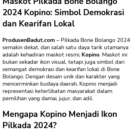
Maskot Pilkada Bone Bolango
2024 Kopino: Simbol Demokrasi
dan Kearifan Lokal
ProdusenBadut.com
– Pilkada Bone Bolango 2024
semakin dekat, dan salah satu daya tarik utamanya
adalah kehadiran maskot resmi,
Kopino
. Maskot ini
bukan sekadar ikon visual, tetapi juga simbol dari
semangat demokrasi dan kearifan lokal di Bone
Bolango. Dengan desain unik dan karakter yang
mencerminkan budaya daerah, Kopino menjadi
representasi keterlibatan masyarakat dalam
pemilihan yang damai, jujur, dan adil.
Mengapa Kopino Menjadi Ikon
Pilkada 2024?