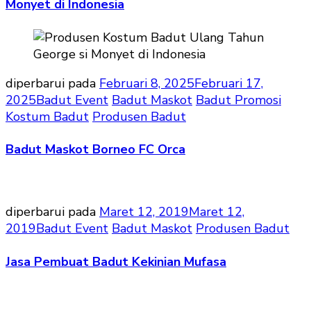
Monyet di Indonesia
diperbarui pada
Februari 8, 2025
Februari 17,
2025
Badut Event
Badut Maskot
Badut Promosi
Kostum Badut
Produsen Badut
Badut Maskot Borneo FC Orca
diperbarui pada
Maret 12, 2019
Maret 12,
2019
Badut Event
Badut Maskot
Produsen Badut
Jasa Pembuat Badut Kekinian Mufasa