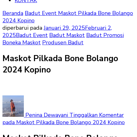
KONTAK
Beranda
Badut Event
Maskot Pilkada Bone Bolango
2024 Kopino
diperbarui pada
Januari 29, 2025
Februari 2,
2025
Badut Event
Badut Maskot
Badut Promosi
Boneka Maskot
Produsen Badut
Maskot Pilkada Bone Bolango
2024 Kopino
Penina Dewayani
Tinggalkan Komentar
pada Maskot Pilkada Bone Bolango 2024 Kopino