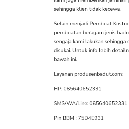
sehingga klien tidak kecewa.
Selain menjadi Pembuat Kostum
pembuatan beragam jenis badut
sengaja kami lakukan sehingga
disukai. Untuk info lebih detai
bawah ini.
Layanan produsenbadut.com:
HP: 085640652331
SMS/WA/Line: 085640652331
Pin BBM : 75D4E931