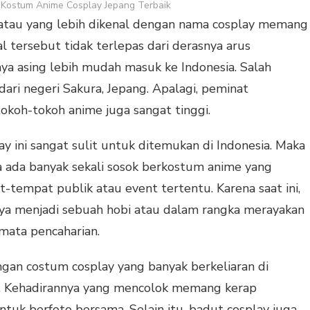
Kostum Anime Cosplay Jepang Terbaik
atau yang lebih dikenal dengan nama cosplay memang
l tersebut tidak terlepas dari derasnya arus
ya asing lebih mudah masuk ke Indonesia. Salah
ari negeri Sakura, Jepang. Apalagi, peminat
tokoh-tokoh anime juga sangat tinggi.
y ini sangat sulit untuk ditemukan di Indonesia. Maka
a ada banyak sekali sosok berkostum anime yang
-tempat publik atau event tertentu. Karena saat ini,
a menjadi sebuah hobi atau dalam rangka merayakan
 mata pencaharian.
gan costum cosplay yang banyak berkeliaran di
ar. Kehadirannya yang mencolok memang kerap
uk berfoto bersama. Selain itu, badut cosplay juga