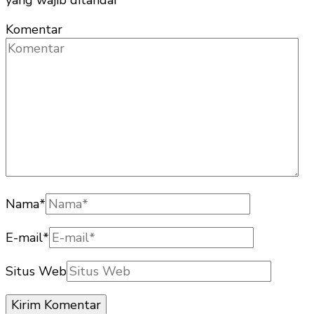
yang wajib ditandai
*
Komentar
Nama
*
E-mail
*
Situs Web