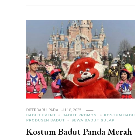
DIPERBARUI PADA
JULI 18, 2025
BADUT EVENT
BADUT PROMOSI
KOSTUM BAD
PRODUSEN BADUT
SEWA BADUT SULAP
Kostum Badut Panda Merah