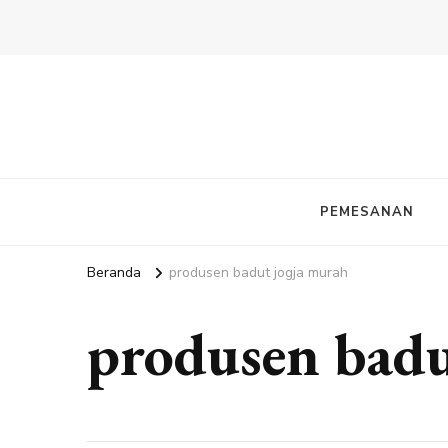
PEMESANAN
Beranda
produsen badut jogja murah
produsen badu