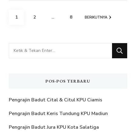
Paginasi
HALAMAN
HALAMAN
HALAMAN
1
2
…
8
BERIKUTNYA
pos
Mencari
Sesuatu?
POS-POS TERBARU
Pengrajin Badut Cital & Citul KPU Ciamis
Pengrajin Badut Keris Tundung KPU Madiun
Pengrajin Badut Jura KPU Kota Salatiga