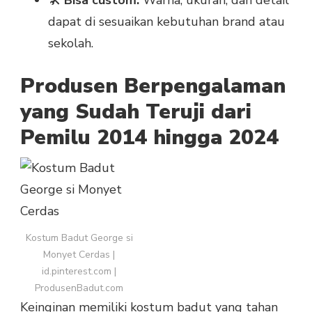
🛠️
Bisa custom:
Warna, ukuran, dan detail
dapat di sesuaikan kebutuhan brand atau
sekolah.
Produsen Berpengalaman
yang Sudah Teruji dari
Pemilu 2014 hingga 2024
Kostum Badut George si
Monyet Cerdas |
id.pinterest.com |
ProdusenBadut.com
Keinginan memiliki kostum badut yang tahan