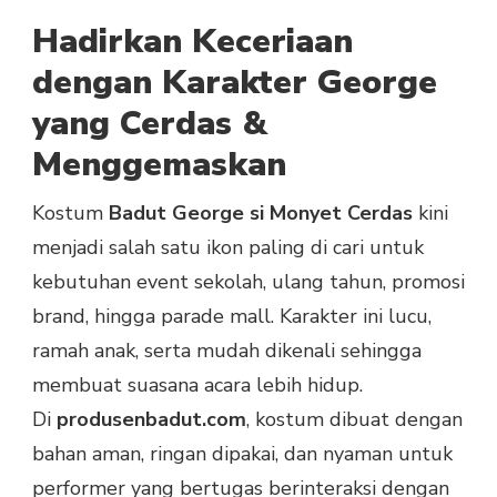
GEORGE
Hadirkan Keceriaan
SI
MONYET
dengan Karakter George
CERDAS
yang Cerdas &
UNTUK
ACARA
Menggemaskan
ANAK
Kostum
Badut George si Monyet Cerdas
kini
menjadi salah satu ikon paling di cari untuk
kebutuhan event sekolah, ulang tahun, promosi
brand, hingga parade mall. Karakter ini lucu,
ramah anak, serta mudah dikenali sehingga
membuat suasana acara lebih hidup.
Di
produsenbadut.com
, kostum dibuat dengan
bahan aman, ringan dipakai, dan nyaman untuk
performer yang bertugas berinteraksi dengan